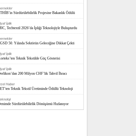
ernekler
THİB’in Sürdürülebilirlik Projesine Bakanlık Ödülü
lyaf İplik
IC, Techtextil 2026’da İpliği Teknolojiyle Buluşturdu
ernekler
GSD 50. Yılında Sektörün Geleceğine Dikkat Çekti
lyaf İplik
orteks’ten Teknik Tekstilde Güç Gösterisi
lyaf İplik
erlikon’dan 200 Milyon CHF’lik Tahvil İhracı
zel Haber
ET’ten Teknik Tekstil Üretiminde Ödüllü Teknoloji
eknoloji
enimde Sürdürülebilirlik Dönüşümü Hızlanıyor