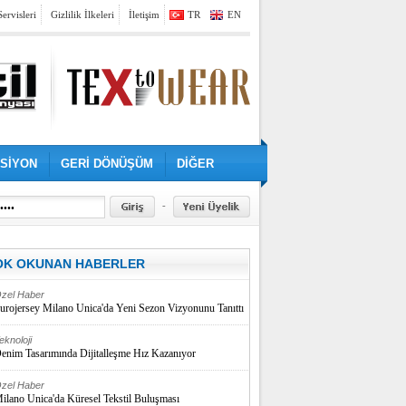
Servisleri
Gizlilik İlkeleri
İletişim
TR
EN
SİYON
GERİ DÖNÜŞÜM
DİĞER
-
OK OKUNAN HABERLER
zel Haber
urojersey Milano Unica'da Yeni Sezon Vizyonunu Tanıttı
eknoloji
enim Tasarımında Dijitalleşme Hız Kazanıyor
zel Haber
ilano Unica'da Küresel Tekstil Buluşması