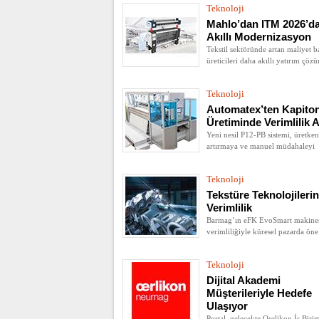
Teknoloji
Mahlo’dan ITM 2026’d
Akıllı Modernizasyon
Tekstil sektöründe artan maliyet ba
üreticileri daha akıllı yatırım çöz
yönlendiriyor. Mahlo, ITM 2026’
sergileyeceği modernizasyon ve
Teknoloji
dijitalleşme odaklı teknolojilerle 
ihtiyaca cevap verecek
Automatex’ten Kapito
Üretiminde Verimlilik A
Yeni nesil P12-PB sistemi, üretken
artırmaya ve manuel müdahaleyi
azaltmaya odaklanıyor
Teknoloji
Tekstüre Teknolojileri
Verimlilik
Barmag’ın eFK EvoSmart makines
verimliliğiyle küresel pazarda öne 
Teknoloji
Dijital Akademi
Müşterileriyle Hedefe
Ulaşıyor
Portal, gelecekte Oerlikon İş Biri