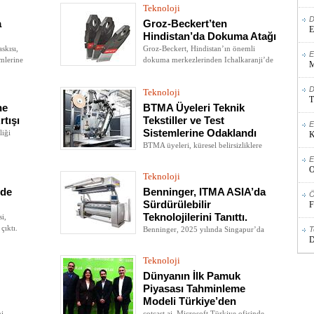
Teknoloji
D
a
Groz-Beckert’ten
E
Hindistan’da Dokuma Atağı
skısı,
Groz-Beckert, Hindistan’ın önemli
E
ümlerine
dokuma merkezlerinden Ichalkaranji’de
M
da
düzenlediği müşteri etkinliğinde yeni
tarak portföyünü sektöre tanıttı
D
Teknoloji
bu
T
ne
BTMA Üyeleri Teknik
rtışı
Tekstiller ve Test
E
Sistemlerine Odaklandı
liği
K
BTMA üyeleri, küresel belirsizliklere
rağmen 2025’te kompozitlerden dijital
E
kalite kontrole uzanan yenilikçi çözümler
O
Teknoloji
geliştirdi
nde
Benninger, ITMA ASIA’da
Ö
Sürdürülebilir
F
Teknolojilerini Tanıttı.
i,
çıktı.
Benninger, 2025 yılında Singapur’da
T
D
düzenlenen Itma Asia Citme fuarında
sürekli ıslak terbiye, kesikli boyama ve
Teknoloji
teknik tekstiller için geliştirdiği
sürdürülebilir çözümlerini sergileyerek
Dünyanın İlk Pamuk
sektördeki öncü konumunu bir kez daha
Piyasası Tahminleme
ortaya koydu
Modeli Türkiye’den
mi
cotcast.ai, Microsoft Türkiye ofisinde