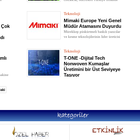
düzenlenen etkinlikle basına tanıtıldı.
Teknoloji
Mimaki Europe Yeni Genel
 Çok
Müdür Atamasını Duyurdu
Mürekkep püskürtmeli baskılı yazıcılar
ve kesme teknolojilerinin lider üreticisi
dı
Mimaki Europe, Takao Terashima'nın
risi
yeni Genel Müdür olarak atandığını
nusunda
Teknoloji
duyurdu.
mlı
T-ONE -Dijital Tech
Nonwoven Kumaşlar
Üretimini bir Üst Seviyeye
Taşıyor
makine
ndartlar
Nonwoven Kumaşlar üretimi için bir
sonraki adım ne olacak?
aki