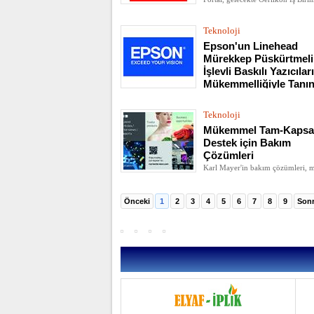
Sentetik Elyaf Çözümleri’nin tüm
süreçleri için ulaşılabilir olacak.
Teknoloji
Epson'un Linehead
Mürekkep Püskürtmeli
İşlevli Baskılı Yazıcıları
Mükemmelliğiyle Tanın
Epson'un WorkForce Enterprise se
enerji verimliliği ve tasarrufu ko
Teknoloji
öne çıkıyor.
Mükemmel Tam-Kapsa
Destek için Bakım
Çözümleri
Karl Mayer'in bakım çözümleri, 
çalışmasının her alanında yeni sta
belirliyor.
Önceki
1
2
3
4
5
6
7
8
9
Sonr