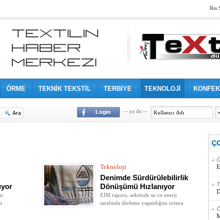
Rss 
ÖRME
TEKNİK TEKSTİL
TERBİYE
TEKNOLOJİ
KONFEK
-- ya da --
Ç
Ö
Teknoloji
E
Denimde Sürdürülebilirlik
T
ıyor
Dönüşümü Hızlanıyor
D
nı
EIM raporu, sektörde su ve enerji
er
tarafında ilerleme yaşandığını ortaya
Ö
koyarken kimyasal kullanımının hâlâ en
M
büyük sorun alanı olduğunu gösterdi